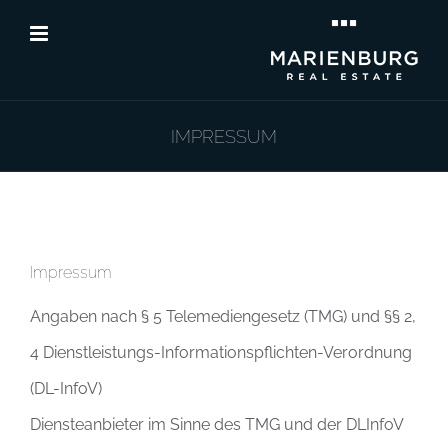
Zum
Inhalt
springen
IMPRESSUM
Impressum
Angaben nach § 5 Telemediengesetz (TMG) und §§ 2,
4 Dienstleistungs-Informationspflichten-Verordnung
(DL-InfoV)
Diensteanbieter im Sinne des TMG und der DLInfoV